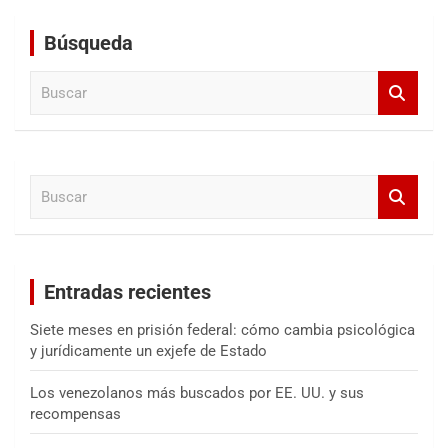
Búsqueda
B
u
s
c
a
B
r
u
s
c
a
Entradas recientes
r
Siete meses en prisión federal: cómo cambia psicológica
y jurídicamente un exjefe de Estado
Los venezolanos más buscados por EE. UU. y sus
recompensas