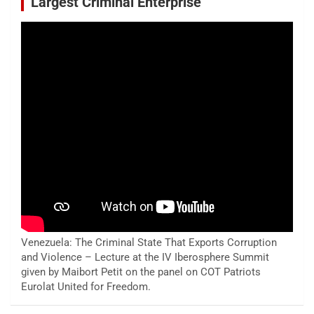
Largest Criminal Enterprise
Venezuela: The Criminal State That Exports Corruption
and Violence – Lecture at the IV Iberosphere Summit
given by Maibort Petit on the panel on COT Patriots
Eurolat United for Freedom.