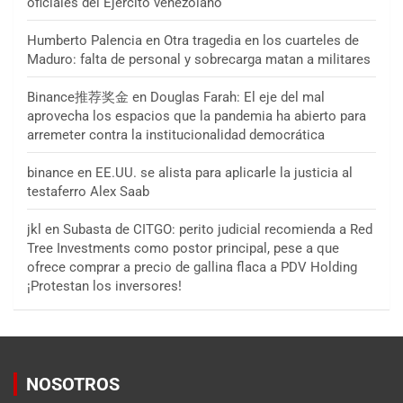
oficiales del Ejército venezolano
Humberto Palencia
en
Otra tragedia en los cuarteles de
Maduro: falta de personal y sobrecarga matan a militares
Binance推荐奖金
en
Douglas Farah: El eje del mal
aprovecha los espacios que la pandemia ha abierto para
arremeter contra la institucionalidad democrática
binance
en
EE.UU. se alista para aplicarle la justicia al
testaferro Alex Saab
jkl
en
Subasta de CITGO: perito judicial recomienda a Red
Tree Investments como postor principal, pese a que
ofrece comprar a precio de gallina flaca a PDV Holding
¡Protestan los inversores!
NOSOTROS