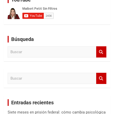
Búsqueda
B
u
s
c
a
B
r
u
s
c
a
Entradas recientes
r
Siete meses en prisión federal: cómo cambia psicológica