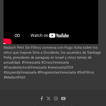
Maibort Petit Sin Filtros conversa con Hugo Acha sobre los
retos que impone Siria a Occidente, los acuerdos de Santiago
Peña, presidente de paraguay en Israel y otros temas de
actualidad. #Venezuela #CrisisVenezuela
#FraudeelectoralVenezuela #venezuela2024
#IzquierdaVenezuela #ProgresistasVenezuela #SinFiltros
#MaibortPetit