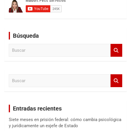
Búsqueda
B
u
s
c
a
B
r
u
s
c
a
Entradas recientes
r
Siete meses en prisión federal: cómo cambia psicológica
y jurídicamente un exjefe de Estado