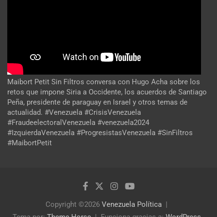
Maibort Petit Sin Filtros conversa con Hugo Acha sobre los
retos que impone Siria a Occidente, los acuerdos de Santiago
Peña, presidente de paraguay en Israel y otros temas de
actualidad. #Venezuela #CrisisVenezuela
#FraudeelectoralVenezuela #venezuela2024
#IzquierdaVenezuela #ProgresistasVenezuela #SinFiltros
#MaibortPetit
Copyright ©2026
Venezuela Política
Tema por:
Theme Horse
Funciona gracias a:
WordPress