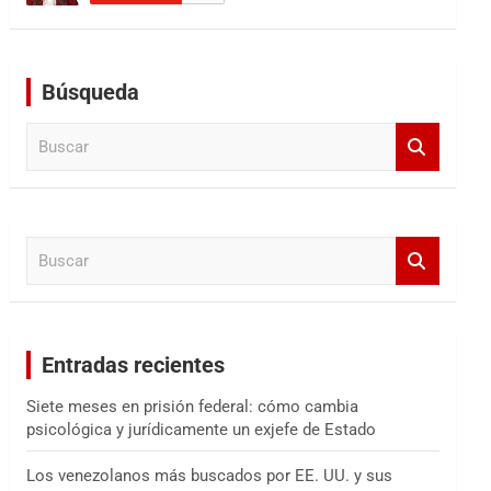
Búsqueda
B
u
s
c
a
B
r
u
s
c
a
Entradas recientes
r
Siete meses en prisión federal: cómo cambia
psicológica y jurídicamente un exjefe de Estado
Los venezolanos más buscados por EE. UU. y sus