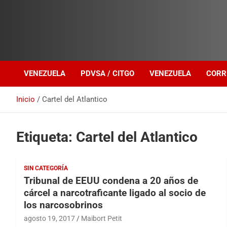
Investigación sobre Crimen Organizado Transnacional
Venezuela Política
VENEZUELA
PDVSA / CITGO
VENEZUELA
CORR
Inicio
Cartel del Atlantico
Etiqueta:
Cartel del Atlantico
SIN CATEGORÍA
Tribunal de EEUU condena a 20 años de
cárcel a narcotraficante ligado al socio de
los narcosobrinos
agosto 19, 2017
Maibort Petit