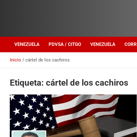
Investigación sobre Crimen Organizado Transnacional
Venezuela Política
VENEZUELA
PDVSA / CITGO
VENEZUELA
CORR
Inicio
cártel de los cachiros
Etiqueta:
cártel de los cachiros