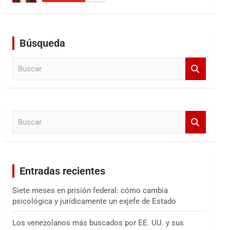
Búsqueda
B
u
s
c
a
B
r
u
s
c
a
Entradas recientes
r
Siete meses en prisión federal: cómo cambia
psicológica y jurídicamente un exjefe de Estado
Los venezolanos más buscados por EE. UU. y sus