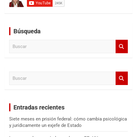
Búsqueda
B
u
s
c
a
B
r
u
s
c
a
Entradas recientes
r
Siete meses en prisión federal: cómo cambia psicológica
y jurídicamente un exjefe de Estado