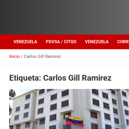
Investigación sobre Crimen Organizado Transnacional
Venezuela Política
VENEZUELA
PDVSA / CITGO
VENEZUELA
CORR
Inicio
Carlos Gill Ramirez
Etiqueta:
Carlos Gill Ramirez