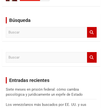
Búsqueda
B
u
s
c
a
B
r
u
s
c
a
Entradas recientes
r
Siete meses en prisión federal: cómo cambia
psicológica y jurídicamente un exjefe de Estado
Los venezolanos más buscados por EE. UU. y sus