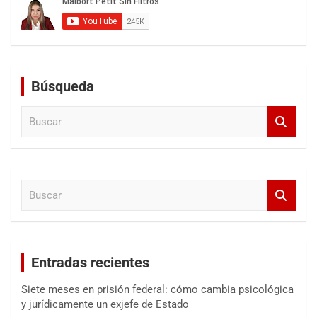
Búsqueda
B
u
s
c
a
B
r
u
s
c
a
Entradas recientes
r
Siete meses en prisión federal: cómo cambia psicológica
y jurídicamente un exjefe de Estado