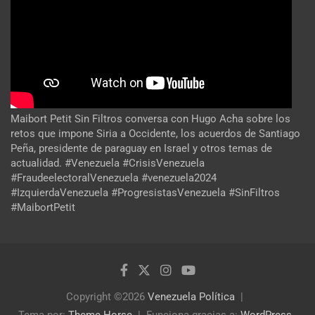
Maibort Petit Sin Filtros conversa con Hugo Acha sobre los
retos que impone Siria a Occidente, los acuerdos de Santiago
Peña, presidente de paraguay en Israel y otros temas de
actualidad. #Venezuela #CrisisVenezuela
#FraudeelectoralVenezuela #venezuela2024
#IzquierdaVenezuela #ProgresistasVenezuela #SinFiltros
#MaibortPetit
Copyright ©2026
Venezuela Política
Tema por:
Theme Horse
Funciona gracias a:
WordPress