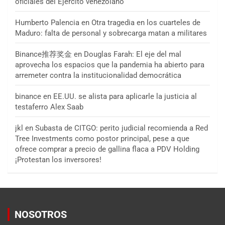
oficiales del Ejército venezolano
Humberto Palencia
en
Otra tragedia en los cuarteles de
Maduro: falta de personal y sobrecarga matan a militares
Binance推荐奖金
en
Douglas Farah: El eje del mal
aprovecha los espacios que la pandemia ha abierto para
arremeter contra la institucionalidad democrática
binance
en
EE.UU. se alista para aplicarle la justicia al
testaferro Alex Saab
jkl
en
Subasta de CITGO: perito judicial recomienda a Red
Tree Investments como postor principal, pese a que
ofrece comprar a precio de gallina flaca a PDV Holding
¡Protestan los inversores!
NOSOTROS