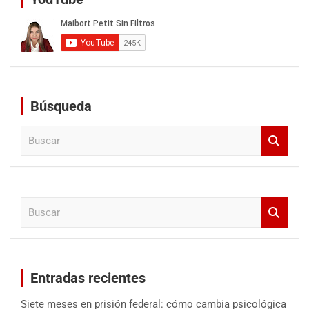
Búsqueda
B
u
s
c
a
B
r
u
s
c
a
Entradas recientes
r
Siete meses en prisión federal: cómo cambia psicológica