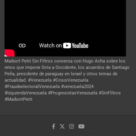
Maibort Petit Sin Filtros conversa con Hugo Acha sobre los
retos que impone Siria a Occidente, los acuerdos de Santiago
Peña, presidente de paraguay en Israel y otros temas de
actualidad. #Venezuela #CrisisVenezuela
#FraudeelectoralVenezuela #venezuela2024
#IzquierdaVenezuela #ProgresistasVenezuela #SinFiltros
#MaibortPetit