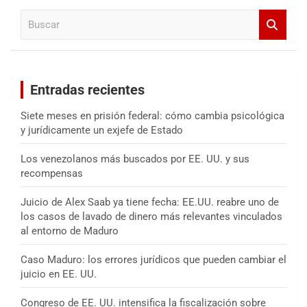
a
B
r
u
s
c
a
Entradas recientes
r
Siete meses en prisión federal: cómo cambia psicológica
y jurídicamente un exjefe de Estado
Los venezolanos más buscados por EE. UU. y sus
recompensas
Juicio de Alex Saab ya tiene fecha: EE.UU. reabre uno de
los casos de lavado de dinero más relevantes vinculados
al entorno de Maduro
Caso Maduro: los errores jurídicos que pueden cambiar el
juicio en EE. UU.
Congreso de EE. UU. intensifica la fiscalización sobre