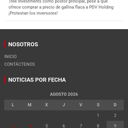
Tree Investments como postor principal, pese a que
ofrece comprar a precio de gallina flaca a PDV Holding
¡Protestan los inversores!
NOSOTROS
INICIO
CONTÁCTENOS
NOTICIAS POR FECHA
AGOSTO 2026
L
M
X
J
V
S
D
1
2
3
4
5
6
7
8
9