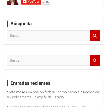
Búsqueda
B
u
s
c
a
B
r
u
s
c
a
Entradas recientes
r
Siete meses en prisión federal: cómo cambia psicológica
y jurídicamente un exjefe de Estado