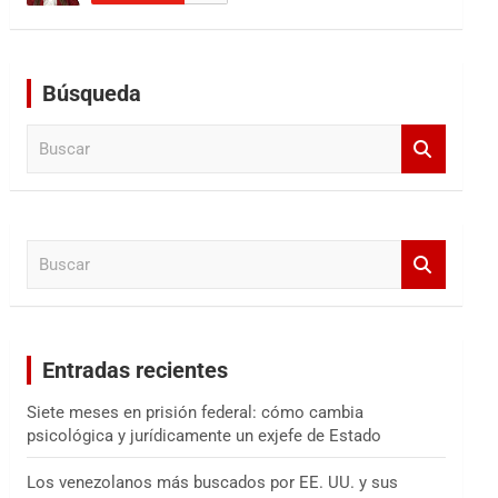
Búsqueda
B
u
s
c
a
B
r
u
s
c
a
Entradas recientes
r
Siete meses en prisión federal: cómo cambia
psicológica y jurídicamente un exjefe de Estado
Los venezolanos más buscados por EE. UU. y sus