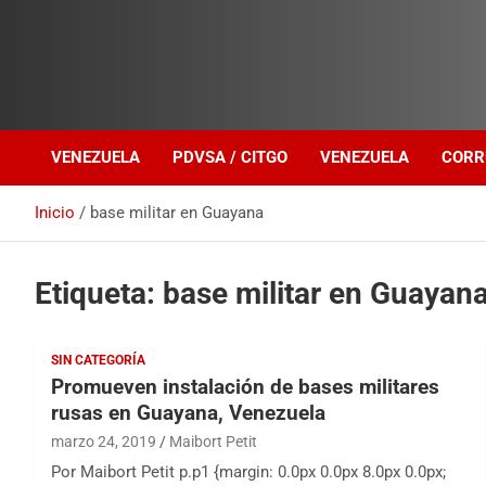
Investigación sobre Crimen Organizado Transnacional
Venezuela Política
VENEZUELA
PDVSA / CITGO
VENEZUELA
CORR
Inicio
base militar en Guayana
Etiqueta:
base militar en Guayan
SIN CATEGORÍA
Promueven instalación de bases militares
rusas en Guayana, Venezuela
marzo 24, 2019
Maibort Petit
Por Maibort Petit p.p1 {margin: 0.0px 0.0px 8.0px 0.0px;