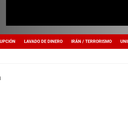
UPCIÓN
LAVADO DE DINERO
IRÁN / TERRORISMO
UNI
a