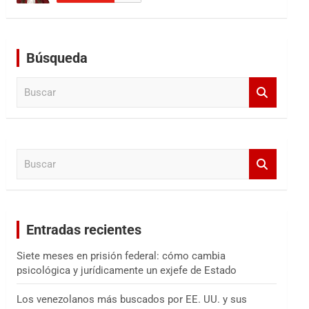
Búsqueda
B
u
s
c
a
B
r
u
s
c
a
Entradas recientes
r
Siete meses en prisión federal: cómo cambia
psicológica y jurídicamente un exjefe de Estado
Los venezolanos más buscados por EE. UU. y sus