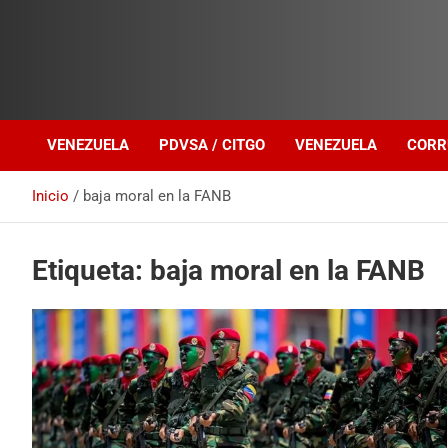
Investigación sobre Crimen Organizado Transnacional
Venezuela Política
VENEZUELA
PDVSA / CITGO
VENEZUELA
CORR
Inicio
baja moral en la FANB
Etiqueta:
baja moral en la FANB