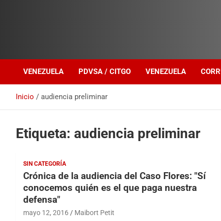
Investigación sobre Crimen Organizado Transnacional
Venezuela Política
VENEZUELA
PDVSA / CITGO
VENEZUELA
CORR
Inicio
audiencia preliminar
Etiqueta:
audiencia preliminar
SIN CATEGORÍA
Crónica de la audiencia del Caso Flores: "Sí
conocemos quién es el que paga nuestra
defensa"
mayo 12, 2016
Maibort Petit