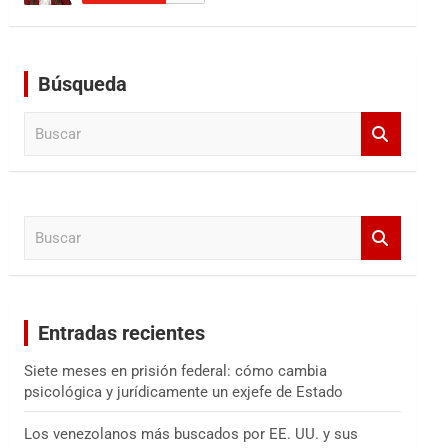
Búsqueda
B
u
s
c
a
B
r
u
s
c
a
Entradas recientes
r
Siete meses en prisión federal: cómo cambia
psicológica y jurídicamente un exjefe de Estado
Los venezolanos más buscados por EE. UU. y sus