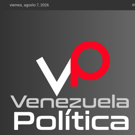
Saltar
viernes, agosto 7, 2026
I
al
contenido