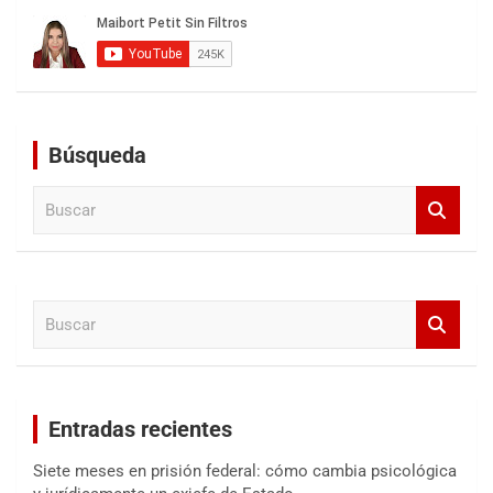
Búsqueda
B
u
s
c
a
B
r
u
s
c
a
Entradas recientes
r
Siete meses en prisión federal: cómo cambia psicológica