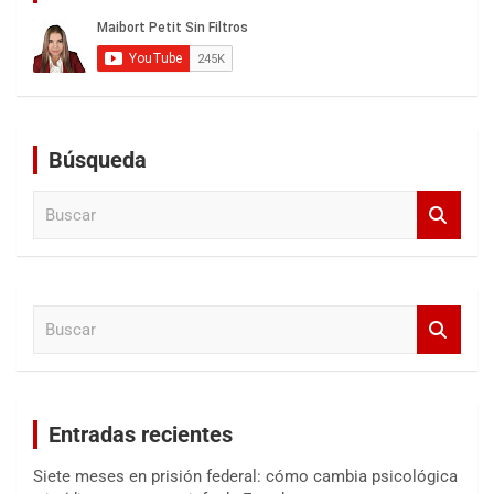
Búsqueda
B
u
s
c
a
B
r
u
s
c
a
Entradas recientes
r
Siete meses en prisión federal: cómo cambia psicológica