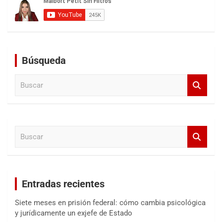
Búsqueda
B
u
s
c
a
B
r
u
s
c
a
Entradas recientes
r
Siete meses en prisión federal: cómo cambia psicológica
y jurídicamente un exjefe de Estado