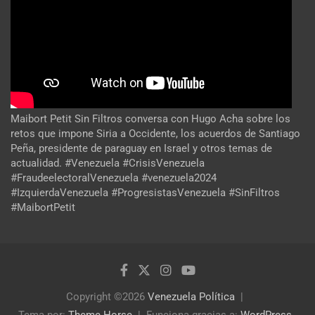
Maibort Petit Sin Filtros conversa con Hugo Acha sobre los
retos que impone Siria a Occidente, los acuerdos de Santiago
Peña, presidente de paraguay en Israel y otros temas de
actualidad. #Venezuela #CrisisVenezuela
#FraudeelectoralVenezuela #venezuela2024
#IzquierdaVenezuela #ProgresistasVenezuela #SinFiltros
#MaibortPetit
Copyright ©2026
Venezuela Política
Tema por:
Theme Horse
Funciona gracias a:
WordPress