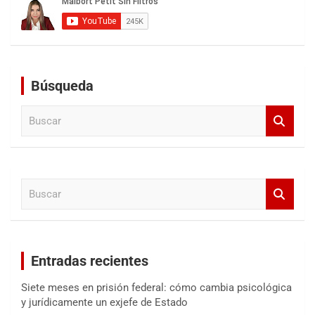
Búsqueda
B
u
s
c
a
B
r
u
s
c
a
Entradas recientes
r
Siete meses en prisión federal: cómo cambia psicológica
y jurídicamente un exjefe de Estado