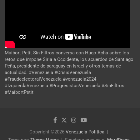
Maibort Petit Sin Filtros conversa con Hugo Acha sobre los
retos que impone Siria a Occidente, los acuerdos de Santiago
Peña, presidente de paraguay en Israel y otros temas de
actualidad. #Venezuela #CrisisVenezuela
#FraudeelectoralVenezuela #venezuela2024
#IzquierdaVenezuela #ProgresistasVenezuela #SinFiltros
#MaibortPetit
Copyright ©2026
Venezuela Política
Tema por:
Theme Horse
Funciona gracias a:
WordPress