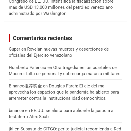
Congreso de EE. UU. intensifica la fiscalización sobre
más de USD 13.000 millones del petróleo venezolano
administrado por Washington
Comentarios recientes
Guper
en
Revelan nuevas muertes y deserciones de
oficiales del Ejército venezolano
Humberto Palencia
en
Otra tragedia en los cuarteles de
Maduro: falta de personal y sobrecarga matan a militares
Binance推荐奖金
en
Douglas Farah: El eje del mal
aprovecha los espacios que la pandemia ha abierto para
arremeter contra la institucionalidad democrática
binance
en
EE.UU. se alista para aplicarle la justicia al
testaferro Alex Saab
jkl
en
Subasta de CITGO: perito judicial recomienda a Red