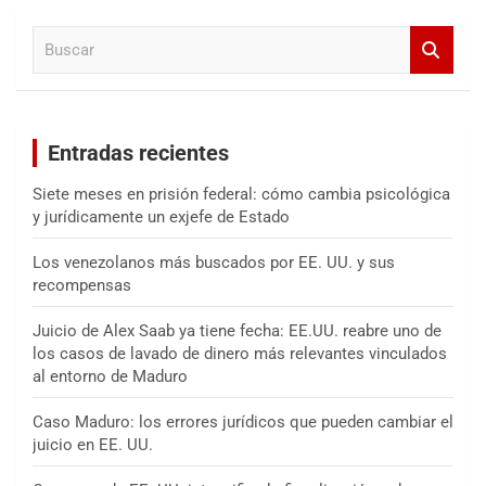
a
B
r
u
s
c
a
Entradas recientes
r
Siete meses en prisión federal: cómo cambia psicológica
y jurídicamente un exjefe de Estado
Los venezolanos más buscados por EE. UU. y sus
recompensas
Juicio de Alex Saab ya tiene fecha: EE.UU. reabre uno de
los casos de lavado de dinero más relevantes vinculados
al entorno de Maduro
Caso Maduro: los errores jurídicos que pueden cambiar el
juicio en EE. UU.