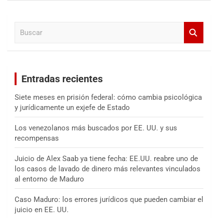
c
a
B
r
u
s
c
a
Entradas recientes
r
Siete meses en prisión federal: cómo cambia psicológica
y jurídicamente un exjefe de Estado
Los venezolanos más buscados por EE. UU. y sus
recompensas
Juicio de Alex Saab ya tiene fecha: EE.UU. reabre uno de
los casos de lavado de dinero más relevantes vinculados
al entorno de Maduro
Caso Maduro: los errores jurídicos que pueden cambiar el
juicio en EE. UU.