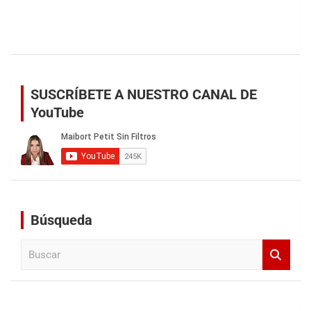
SUSCRÍBETE A NUESTRO CANAL DE
YouTube
Búsqueda
B
u
s
c
a