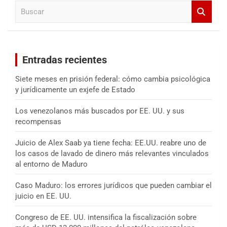
B
r
u
s
c
a
Entradas recientes
r
Siete meses en prisión federal: cómo cambia psicológica
y jurídicamente un exjefe de Estado
Los venezolanos más buscados por EE. UU. y sus
recompensas
Juicio de Alex Saab ya tiene fecha: EE.UU. reabre uno de
los casos de lavado de dinero más relevantes vinculados
al entorno de Maduro
Caso Maduro: los errores jurídicos que pueden cambiar el
juicio en EE. UU.
Congreso de EE. UU. intensifica la fiscalización sobre