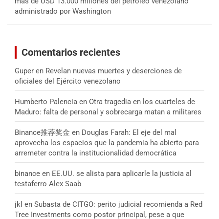
más de USD 13.000 millones del petróleo venezolano
administrado por Washington
Comentarios recientes
Guper
en
Revelan nuevas muertes y deserciones de
oficiales del Ejército venezolano
Humberto Palencia
en
Otra tragedia en los cuarteles de
Maduro: falta de personal y sobrecarga matan a militares
Binance推荐奖金
en
Douglas Farah: El eje del mal
aprovecha los espacios que la pandemia ha abierto para
arremeter contra la institucionalidad democrática
binance
en
EE.UU. se alista para aplicarle la justicia al
testaferro Alex Saab
jkl
en
Subasta de CITGO: perito judicial recomienda a Red
Tree Investments como postor principal, pese a que