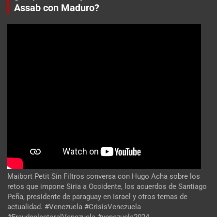
Assab con Maduro?
Maibort Petit Sin Filtros conversa con Hugo Acha sobre los
retos que impone Siria a Occidente, los acuerdos de Santiago
Peña, presidente de paraguay en Israel y otros temas de
actualidad. #Venezuela #CrisisVenezuela
#FraudeelectoralVenezuela #venezuela2024