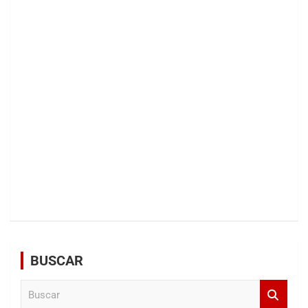
BUSCAR
B
u