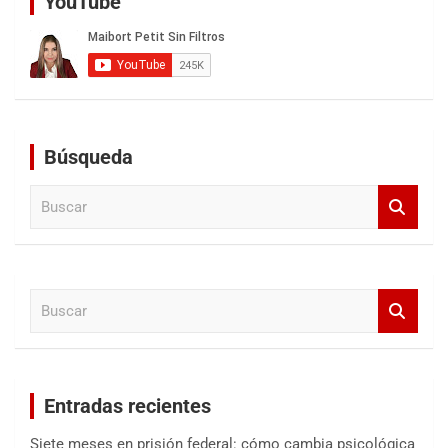
YouTube
Búsqueda
B
u
s
c
a
B
r
u
s
c
a
Entradas recientes
r
Siete meses en prisión federal: cómo cambia psicológica