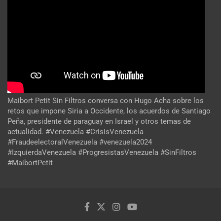
Maibort Petit Sin Filtros conversa con Hugo Acha sobre los
retos que impone Siria a Occidente, los acuerdos de Santiago
Peña, presidente de paraguay en Israel y otros temas de
actualidad. #Venezuela #CrisisVenezuela
#FraudeelectoralVenezuela #venezuela2024
#IzquierdaVenezuela #ProgresistasVenezuela #SinFiltros
#MaibortPetit