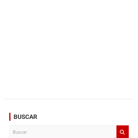
BUSCAR
B
u