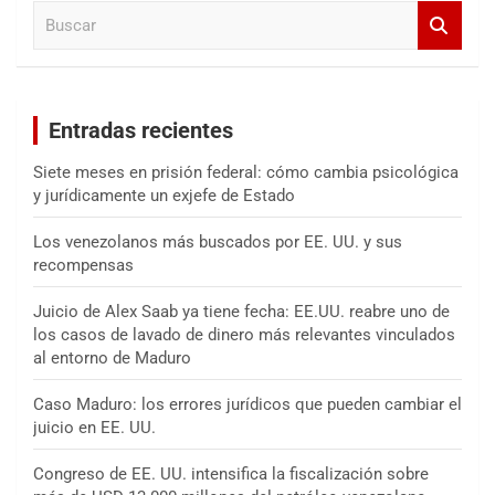
B
r
u
s
c
a
Entradas recientes
r
Siete meses en prisión federal: cómo cambia psicológica
y jurídicamente un exjefe de Estado
Los venezolanos más buscados por EE. UU. y sus
recompensas
Juicio de Alex Saab ya tiene fecha: EE.UU. reabre uno de
los casos de lavado de dinero más relevantes vinculados
al entorno de Maduro
Caso Maduro: los errores jurídicos que pueden cambiar el
juicio en EE. UU.
Congreso de EE. UU. intensifica la fiscalización sobre