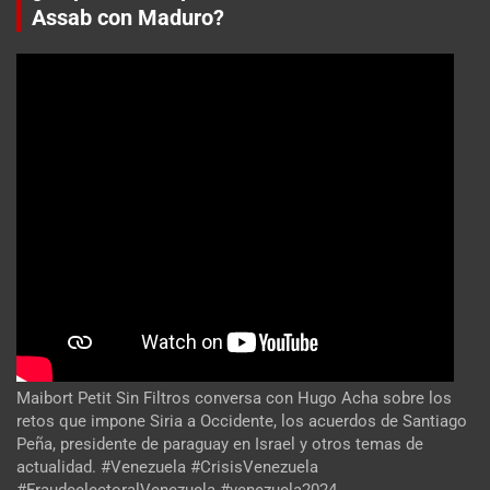
Assab con Maduro?
Maibort Petit Sin Filtros conversa con Hugo Acha sobre los
retos que impone Siria a Occidente, los acuerdos de Santiago
Peña, presidente de paraguay en Israel y otros temas de
actualidad. #Venezuela #CrisisVenezuela
#FraudeelectoralVenezuela #venezuela2024