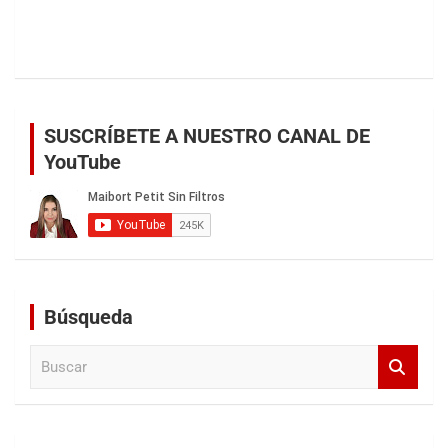
SUSCRÍBETE A NUESTRO CANAL DE
YouTube
Búsqueda
B
u
s
c
a