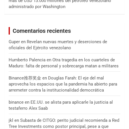
más de USD 13.000 millones del petróleo venezolano
administrado por Washington
Comentarios recientes
Guper
en
Revelan nuevas muertes y deserciones de
oficiales del Ejército venezolano
Humberto Palencia
en
Otra tragedia en los cuarteles de
Maduro: falta de personal y sobrecarga matan a militares
Binance推荐奖金
en
Douglas Farah: El eje del mal
aprovecha los espacios que la pandemia ha abierto para
arremeter contra la institucionalidad democrática
binance
en
EE.UU. se alista para aplicarle la justicia al
testaferro Alex Saab
jkl
en
Subasta de CITGO: perito judicial recomienda a Red
Tree Investments como postor principal, pese a que