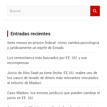
a
B
r
u
s
c
a
Entradas recientes
r
Siete meses en prisión federal: cómo cambia psicológica
y jurídicamente un exjefe de Estado
Los venezolanos más buscados por EE. UU. y sus
recompensas
Juicio de Alex Saab ya tiene fecha: EE.UU. reabre uno de
los casos de lavado de dinero más relevantes vinculados
al entorno de Maduro
Caso Maduro: los errores jurídicos que pueden cambiar el
juicio en EE. UU.