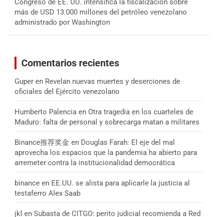
Congreso de EE. UU. intensifica la fiscalización sobre
más de USD 13.000 millones del petróleo venezolano
administrado por Washington
Comentarios recientes
Guper
en
Revelan nuevas muertes y deserciones de
oficiales del Ejército venezolano
Humberto Palencia
en
Otra tragedia en los cuarteles de
Maduro: falta de personal y sobrecarga matan a militares
Binance推荐奖金
en
Douglas Farah: El eje del mal
aprovecha los espacios que la pandemia ha abierto para
arremeter contra la institucionalidad democrática
binance
en
EE.UU. se alista para aplicarle la justicia al
testaferro Alex Saab
jkl
en
Subasta de CITGO: perito judicial recomienda a Red