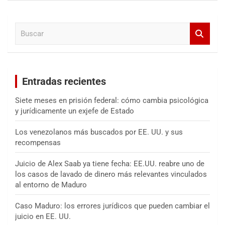
c
a
B
r
u
s
c
a
Entradas recientes
r
Siete meses en prisión federal: cómo cambia psicológica
y jurídicamente un exjefe de Estado
Los venezolanos más buscados por EE. UU. y sus
recompensas
Juicio de Alex Saab ya tiene fecha: EE.UU. reabre uno de
los casos de lavado de dinero más relevantes vinculados
al entorno de Maduro
Caso Maduro: los errores jurídicos que pueden cambiar el
juicio en EE. UU.