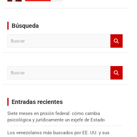
Búsqueda
B
u
s
c
a
B
r
u
s
c
a
Entradas recientes
r
Siete meses en prisión federal: cómo cambia
psicológica y jurídicamente un exjefe de Estado
Los venezolanos más buscados por EE. UU. y sus