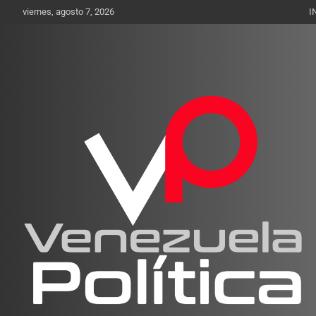
Saltar
viernes, agosto 7, 2026
I
al
contenido