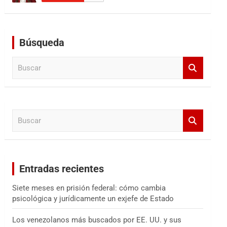
Búsqueda
B
u
s
c
a
B
r
u
s
c
a
Entradas recientes
r
Siete meses en prisión federal: cómo cambia
psicológica y jurídicamente un exjefe de Estado
Los venezolanos más buscados por EE. UU. y sus