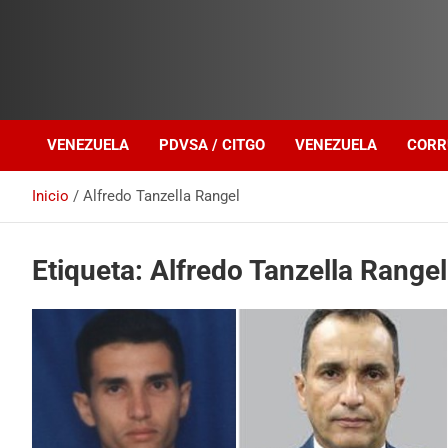
Investigación sobre Crimen Organizado Transnacional
Venezuela Política
VENEZUELA
PDVSA / CITGO
VENEZUELA
CORR
Inicio
Alfredo Tanzella Rangel
Etiqueta:
Alfredo Tanzella Rangel