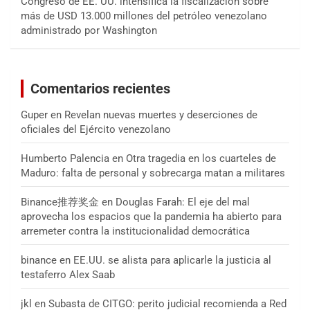
Congreso de EE. UU. intensifica la fiscalización sobre
más de USD 13.000 millones del petróleo venezolano
administrado por Washington
Comentarios recientes
Guper
en
Revelan nuevas muertes y deserciones de
oficiales del Ejército venezolano
Humberto Palencia
en
Otra tragedia en los cuarteles de
Maduro: falta de personal y sobrecarga matan a militares
Binance推荐奖金
en
Douglas Farah: El eje del mal
aprovecha los espacios que la pandemia ha abierto para
arremeter contra la institucionalidad democrática
binance
en
EE.UU. se alista para aplicarle la justicia al
testaferro Alex Saab
jkl
en
Subasta de CITGO: perito judicial recomienda a Red