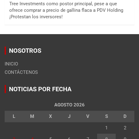
Tree Investments como postor principal, pese a que
ofrece comprar a precio de gallina flaca a PDV Holding
¡Protestan los inversores!
NOSOTROS
INICIO
CONTÁCTENOS
NOTICIAS POR FECHA
AGOSTO 2026
L
M
X
J
V
S
D
1
2