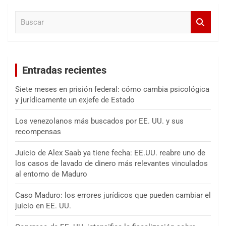
a
B
r
u
s
c
a
Entradas recientes
r
Siete meses en prisión federal: cómo cambia psicológica
y jurídicamente un exjefe de Estado
Los venezolanos más buscados por EE. UU. y sus
recompensas
Juicio de Alex Saab ya tiene fecha: EE.UU. reabre uno de
los casos de lavado de dinero más relevantes vinculados
al entorno de Maduro
Caso Maduro: los errores jurídicos que pueden cambiar el
juicio en EE. UU.