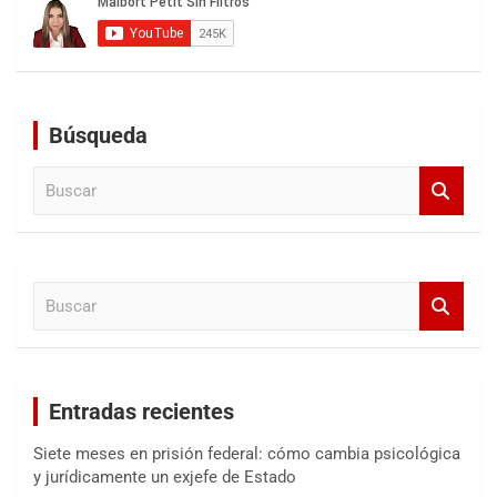
Búsqueda
B
u
s
c
a
B
r
u
s
c
a
Entradas recientes
r
Siete meses en prisión federal: cómo cambia psicológica
y jurídicamente un exjefe de Estado