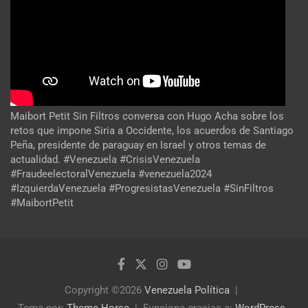
Maibort Petit Sin Filtros conversa con Hugo Acha sobre los
retos que impone Siria a Occidente, los acuerdos de Santiago
Peña, presidente de paraguay en Israel y otros temas de
actualidad. #Venezuela #CrisisVenezuela
#FraudeelectoralVenezuela #venezuela2024
#IzquierdaVenezuela #ProgresistasVenezuela #SinFiltros
#MaibortPetit
Copyright ©2026
Venezuela Política
Tema por:
Theme Horse
Funciona gracias a:
WordPress