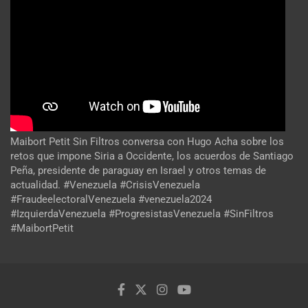
Maibort Petit Sin Filtros conversa con Hugo Acha sobre los
retos que impone Siria a Occidente, los acuerdos de Santiago
Peña, presidente de paraguay en Israel y otros temas de
actualidad. #Venezuela #CrisisVenezuela
#FraudeelectoralVenezuela #venezuela2024
#IzquierdaVenezuela #ProgresistasVenezuela #SinFiltros
#MaibortPetit