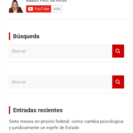
Búsqueda
B
u
s
c
a
B
r
u
s
c
a
Entradas recientes
r
Siete meses en prisión federal: cómo cambia psicológica
y jurídicamente un exjefe de Estado