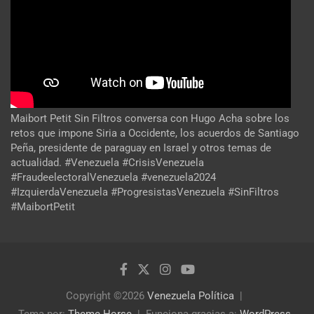
Maibort Petit Sin Filtros conversa con Hugo Acha sobre los
retos que impone Siria a Occidente, los acuerdos de Santiago
Peña, presidente de paraguay en Israel y otros temas de
actualidad. #Venezuela #CrisisVenezuela
#FraudeelectoralVenezuela #venezuela2024
#IzquierdaVenezuela #ProgresistasVenezuela #SinFiltros
#MaibortPetit
Copyright ©2026
Venezuela Política
Tema por:
Theme Horse
Funciona gracias a:
WordPress