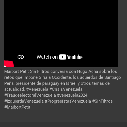
Maibort Petit Sin Filtros conversa con Hugo Acha sobre los
retos que impone Siria a Occidente, los acuerdos de Santiago
Peña, presidente de paraguay en Israel y otros temas de
actualidad. #Venezuela #CrisisVenezuela
#FraudeelectoralVenezuela #venezuela2024
#IzquierdaVenezuela #ProgresistasVenezuela #SinFiltros
#MaibortPetit