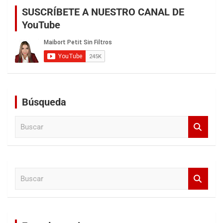
SUSCRÍBETE A NUESTRO CANAL DE
YouTube
Búsqueda
B
u
s
c
a
B
r
u
s
c
a