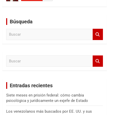
Búsqueda
B
u
s
c
a
B
r
u
s
c
a
Entradas recientes
r
Siete meses en prisión federal: cómo cambia
psicológica y jurídicamente un exjefe de Estado
Los venezolanos más buscados por EE. UU. y sus