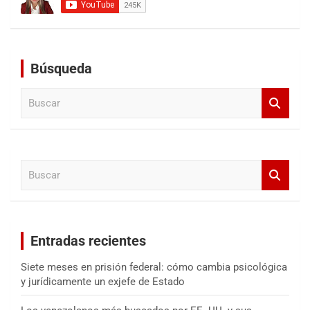
Búsqueda
B
u
s
c
a
B
r
u
s
c
a
Entradas recientes
r
Siete meses en prisión federal: cómo cambia psicológica
y jurídicamente un exjefe de Estado