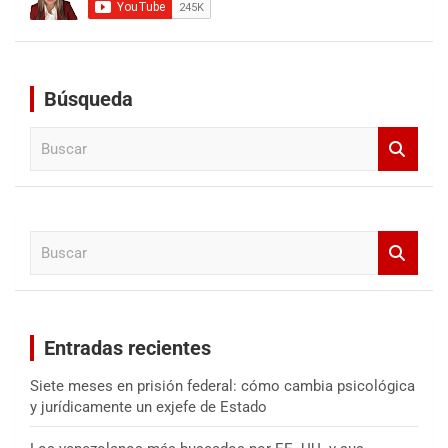
Búsqueda
B
u
s
c
a
B
r
u
s
c
a
Entradas recientes
r
Siete meses en prisión federal: cómo cambia psicológica
y jurídicamente un exjefe de Estado