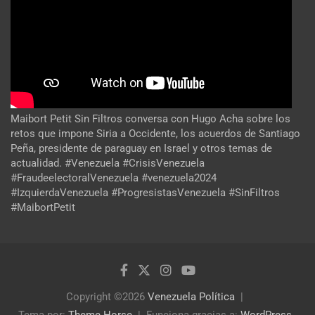
Maibort Petit Sin Filtros conversa con Hugo Acha sobre los
retos que impone Siria a Occidente, los acuerdos de Santiago
Peña, presidente de paraguay en Israel y otros temas de
actualidad. #Venezuela #CrisisVenezuela
#FraudeelectoralVenezuela #venezuela2024
#IzquierdaVenezuela #ProgresistasVenezuela #SinFiltros
#MaibortPetit
Copyright ©2026
Venezuela Política
Tema por:
Theme Horse
Funciona gracias a:
WordPress