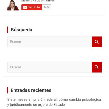
Búsqueda
B
u
s
c
a
B
r
u
s
c
a
Entradas recientes
r
Siete meses en prisión federal: cómo cambia psicológica
y jurídicamente un exjefe de Estado