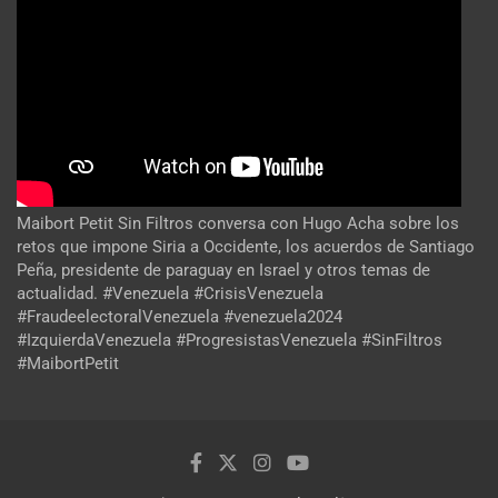
Maibort Petit Sin Filtros conversa con Hugo Acha sobre los
retos que impone Siria a Occidente, los acuerdos de Santiago
Peña, presidente de paraguay en Israel y otros temas de
actualidad. #Venezuela #CrisisVenezuela
#FraudeelectoralVenezuela #venezuela2024
#IzquierdaVenezuela #ProgresistasVenezuela #SinFiltros
#MaibortPetit