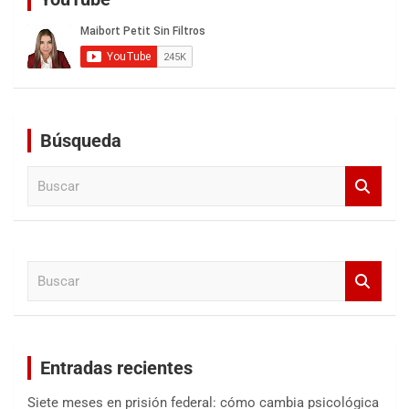
Búsqueda
B
u
s
c
a
B
r
u
s
c
a
Entradas recientes
r
Siete meses en prisión federal: cómo cambia psicológica