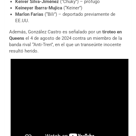
Keiver Silva-Jiménez
(“Chuky”) – prófugo
Keineyer Ibarra-Mujica
(“Keiner”)
Marlon Farias
(“Bili”) – deportado previamente de
EE.UU.
Además, González Castro es señalado por un
tiroteo en
Queens
el 4 de agosto de 2024 contra un miembro de la
banda rival “Anti-Tren”, en el que un transeúnte inocente
resultó herido.