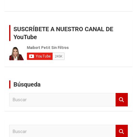
SUSCRÍBETE A NUESTRO CANAL DE
YouTube
Búsqueda
B
u
s
c
a
B
r
u