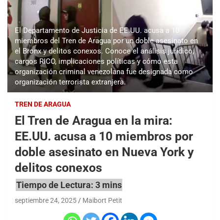
El Departamento de Justicia de EE.UU. acusa a 10
miembros del Tren de Aragua por un doble asesinato en
el Bronx y delitos conexos. Conoce el análisis jurídico,
cargos RICO, implicaciones políticas y cómo esta
organización criminal venezolana fue designada como
organización terrorista extranjera.
TREN DE ARAGUA
El Tren de Aragua en la mira:
EE.UU. acusa a 10 miembros por
doble asesinato en Nueva York y
delitos conexos
septiembre 24, 2025
Maibort Petit