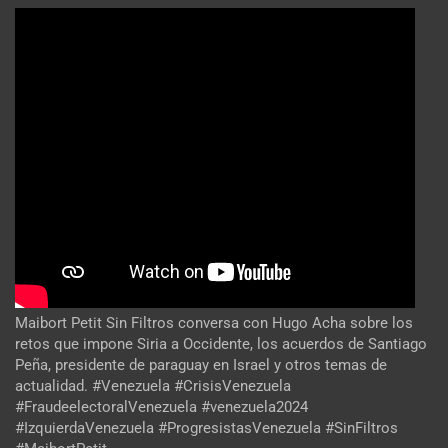
Maibort Petit Sin Filtros conversa con Hugo Acha sobre los
retos que impone Siria a Occidente, los acuerdos de Santiago
Peña, presidente de paraguay en Israel y otros temas de
actualidad. #Venezuela #CrisisVenezuela
#FraudeelectoralVenezuela #venezuela2024
#IzquierdaVenezuela #ProgresistasVenezuela #SinFiltros