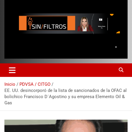
Inicio
PDVSA / CITGO
EE. UU. desincorporó de la lista de sancionados de la OFAC al
bolichico Francisco D´Agostino y su empresa Elemento Oil &
Gas