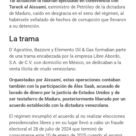
Tal actuación la habrían ejecutado en connivencia con
Tareck el Aissami
, exministro de Petróleo de la dictadura
de Maduro, caído en desgracia en el seno del régimen, al
habérsele señalado de hechos de corrupción que llevaron
a su detención.
La trama
D´Agostino, Bazzoni y Elemento
Oil & Gas
formaban parte
de una trama encabezada por la empresa Libre Abordo,
S.A. de C.V. con domicilio en México, se dedicaban a la
venta ilícita de crudo venezolano.
Orquestadas por Aissami, estas operaciones contaban
también con la participación de Álex Saab, acusado de
lavado de dinero por la justicia de Estados Unidos y de
ser testaferro de Maduro, posteriormente liberado por un
acuerdo establecido con la dictadura venezolana
.
El régimen incumplió el acuerdo al no realizar elecciones
presidenciales libres y en su lugar llevó a cabo un fraude
electoral el 28 de julio de 2024 que terminó de
consumarse este 10 de enero de 2025 cuando al asumir