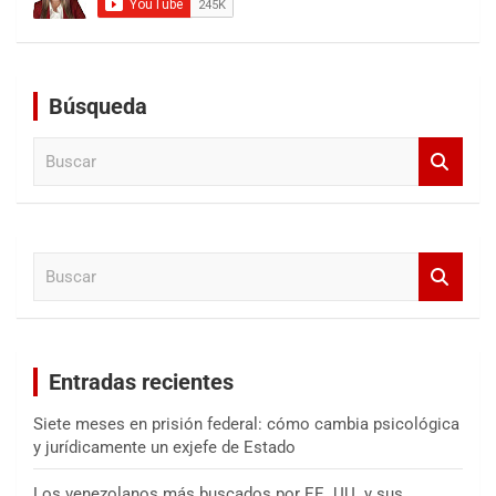
Búsqueda
B
u
s
c
a
B
r
u
s
c
a
Entradas recientes
r
Siete meses en prisión federal: cómo cambia psicológica
y jurídicamente un exjefe de Estado
Los venezolanos más buscados por EE. UU. y sus