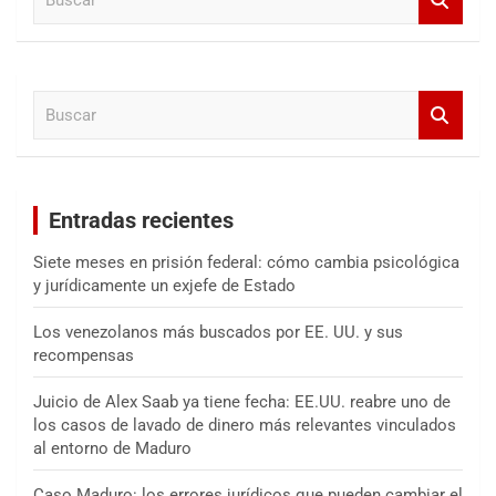
u
s
c
a
B
r
u
s
c
a
Entradas recientes
r
Siete meses en prisión federal: cómo cambia psicológica
y jurídicamente un exjefe de Estado
Los venezolanos más buscados por EE. UU. y sus
recompensas
Juicio de Alex Saab ya tiene fecha: EE.UU. reabre uno de
los casos de lavado de dinero más relevantes vinculados
al entorno de Maduro
Caso Maduro: los errores jurídicos que pueden cambiar el