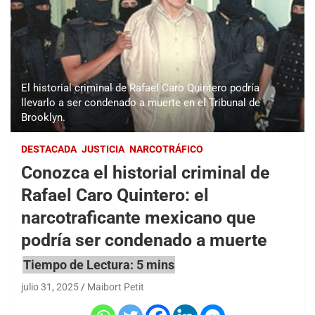
El historial criminal de Rafael Caro Quintero podría
llevarlo a ser condenado a muerte en el Tribunal de
Brooklyn.
DESTACADA
JUSTICIA
NARCOTRÁFICO
Conozca el historial criminal de
Rafael Caro Quintero: el
narcotraficante mexicano que
podría ser condenado a muerte
julio 31, 2025
Maibort Petit