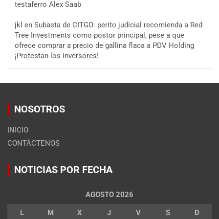
testaferro Alex Saab
jkl
en
Subasta de CITGO: perito judicial recomienda a Red
Tree Investments como postor principal, pese a que
ofrece comprar a precio de gallina flaca a PDV Holding
¡Protestan los inversores!
NOSOTROS
INICIO
CONTÁCTENOS
NOTICIAS POR FECHA
AGOSTO 2026
L
M
X
J
V
S
D