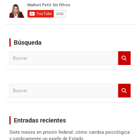
Búsqueda
B
u
s
c
a
B
r
u
s
c
a
Entradas recientes
r
Siete meses en prisión federal: cómo cambia psicológica
y jurídicamente un exjefe de Estado