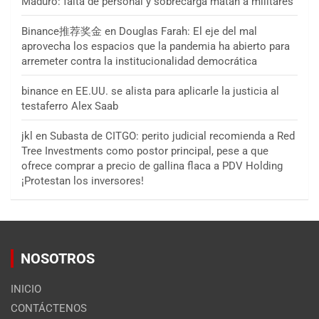
Maduro: falta de personal y sobrecarga matan a militares
Binance推荐奖金
en
Douglas Farah: El eje del mal
aprovecha los espacios que la pandemia ha abierto para
arremeter contra la institucionalidad democrática
binance
en
EE.UU. se alista para aplicarle la justicia al
testaferro Alex Saab
jkl
en
Subasta de CITGO: perito judicial recomienda a Red
Tree Investments como postor principal, pese a que
ofrece comprar a precio de gallina flaca a PDV Holding
¡Protestan los inversores!
NOSOTROS
INICIO
CONTÁCTENOS