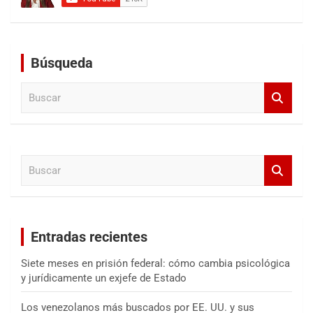
Búsqueda
B
u
s
c
a
B
r
u
s
c
a
Entradas recientes
r
Siete meses en prisión federal: cómo cambia psicológica
y jurídicamente un exjefe de Estado
Los venezolanos más buscados por EE. UU. y sus