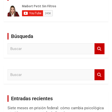
Búsqueda
B
u
s
c
a
B
r
u
s
c
a
Entradas recientes
r
Siete meses en prisión federal: cómo cambia psicológica