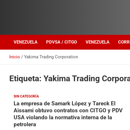
Investigación sobre Crimen Organizado Transnacional
Venezuela Política
VENEZUELA
PDVSA / CITGO
VENEZUELA
CORR
Inicio
Yakima Trading Corporation
Etiqueta:
Yakima Trading Corpora
SIN CATEGORÍA
La empresa de Samark López y Tareck El
Aissami obtuvo contratos con CITGO y PDV
USA violando la normativa interna de la
petrolera