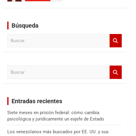
Búsqueda
B
u
s
c
a
B
r
u
s
c
a
Entradas recientes
r
Siete meses en prisión federal: cómo cambia
psicológica y jurídicamente un exjefe de Estado
Los venezolanos más buscados por EE. UU. y sus