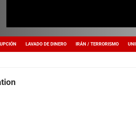
UPCIÓN
LAVADO DE DINERO
IRÁN / TERRORISMO
UNI
tion