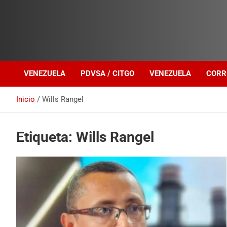
Investigación sobre Crimen Organizado Transnacional
Venezuela Política
VENEZUELA
PDVSA / CITGO
VENEZUELA
CORR
Inicio
Wills Rangel
Etiqueta:
Wills Rangel