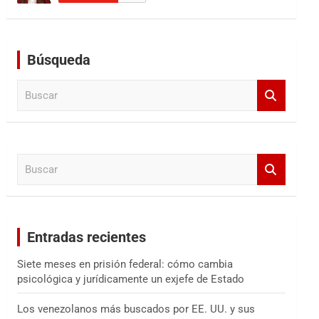
Búsqueda
B
u
s
c
a
B
r
u
s
c
a
Entradas recientes
r
Siete meses en prisión federal: cómo cambia
psicológica y jurídicamente un exjefe de Estado
Los venezolanos más buscados por EE. UU. y sus