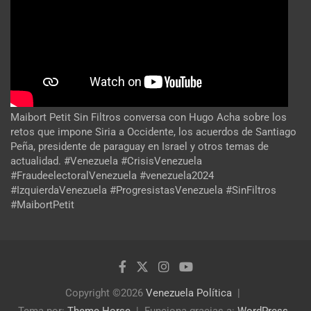
Maibort Petit Sin Filtros conversa con Hugo Acha sobre los
retos que impone Siria a Occidente, los acuerdos de Santiago
Peña, presidente de paraguay en Israel y otros temas de
actualidad. #Venezuela #CrisisVenezuela
#FraudeelectoralVenezuela #venezuela2024
#IzquierdaVenezuela #ProgresistasVenezuela #SinFiltros
#MaibortPetit
Copyright ©2026
Venezuela Política
Tema por:
Theme Horse
Funciona gracias a:
WordPress