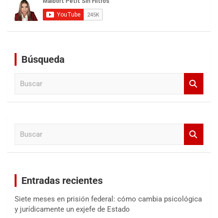
Búsqueda
B
u
s
c
a
B
r
u
s
c
a
Entradas recientes
r
Siete meses en prisión federal: cómo cambia psicológica
y jurídicamente un exjefe de Estado