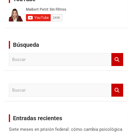
Búsqueda
B
u
s
c
a
B
r
u
s
c
a
Entradas recientes
r
Siete meses en prisión federal: cómo cambia psicológica