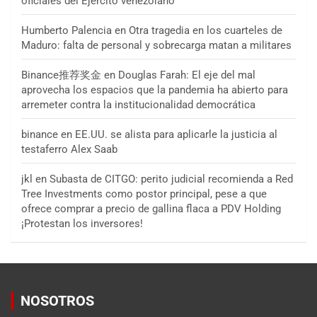
oficiales del Ejército venezolano
Humberto Palencia
en
Otra tragedia en los cuarteles de
Maduro: falta de personal y sobrecarga matan a militares
Binance推荐奖金
en
Douglas Farah: El eje del mal
aprovecha los espacios que la pandemia ha abierto para
arremeter contra la institucionalidad democrática
binance
en
EE.UU. se alista para aplicarle la justicia al
testaferro Alex Saab
jkl
en
Subasta de CITGO: perito judicial recomienda a Red
Tree Investments como postor principal, pese a que
ofrece comprar a precio de gallina flaca a PDV Holding
¡Protestan los inversores!
NOSOTROS