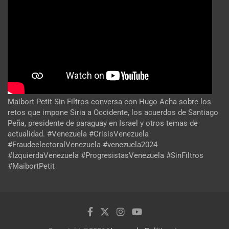
Maibort Petit Sin Filtros conversa con Hugo Acha sobre los
retos que impone Siria a Occidente, los acuerdos de Santiago
Peña, presidente de paraguay en Israel y otros temas de
actualidad. #Venezuela #CrisisVenezuela
#FraudeelectoralVenezuela #venezuela2024
#IzquierdaVenezuela #ProgresistasVenezuela #SinFiltros
#MaibortPetit