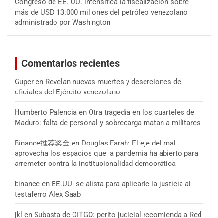
Congreso de EE. UU. intensifica la fiscalización sobre
más de USD 13.000 millones del petróleo venezolano
administrado por Washington
Comentarios recientes
Guper
en
Revelan nuevas muertes y deserciones de
oficiales del Ejército venezolano
Humberto Palencia
en
Otra tragedia en los cuarteles de
Maduro: falta de personal y sobrecarga matan a militares
Binance推荐奖金
en
Douglas Farah: El eje del mal
aprovecha los espacios que la pandemia ha abierto para
arremeter contra la institucionalidad democrática
binance
en
EE.UU. se alista para aplicarle la justicia al
testaferro Alex Saab
jkl
en
Subasta de CITGO: perito judicial recomienda a Red