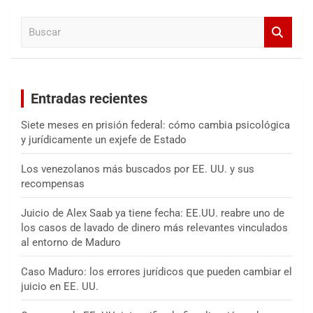
a
B
r
u
s
c
a
Entradas recientes
r
Siete meses en prisión federal: cómo cambia psicológica
y jurídicamente un exjefe de Estado
Los venezolanos más buscados por EE. UU. y sus
recompensas
Juicio de Alex Saab ya tiene fecha: EE.UU. reabre uno de
los casos de lavado de dinero más relevantes vinculados
al entorno de Maduro
Caso Maduro: los errores jurídicos que pueden cambiar el
juicio en EE. UU.