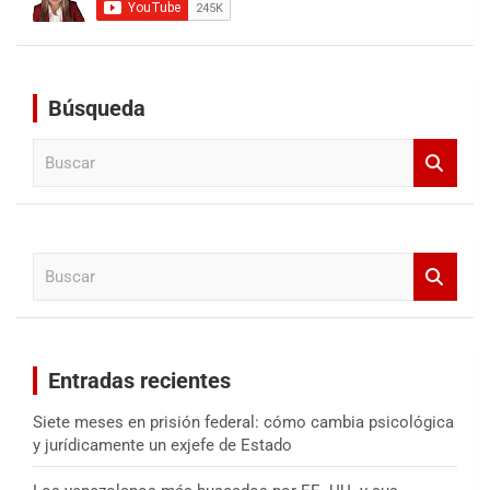
Búsqueda
B
u
s
c
a
B
r
u
s
c
a
Entradas recientes
r
Siete meses en prisión federal: cómo cambia psicológica
y jurídicamente un exjefe de Estado