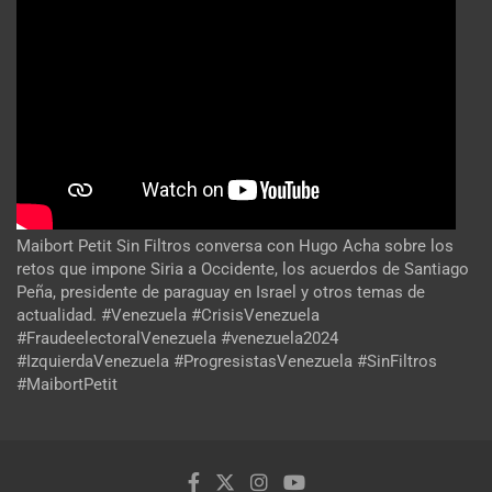
Maibort Petit Sin Filtros conversa con Hugo Acha sobre los
retos que impone Siria a Occidente, los acuerdos de Santiago
Peña, presidente de paraguay en Israel y otros temas de
actualidad. #Venezuela #CrisisVenezuela
#FraudeelectoralVenezuela #venezuela2024
#IzquierdaVenezuela #ProgresistasVenezuela #SinFiltros
#MaibortPetit